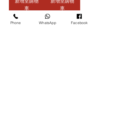
新增至購物
新增至購物
車
車
Phone
WhatsApp
Facebook
荣龙斗烛
荣招财进宝斗烛
價格
價格
SGD 5.00
SGD 6.00
新增至購物
新增至購物
車
車
載入更多